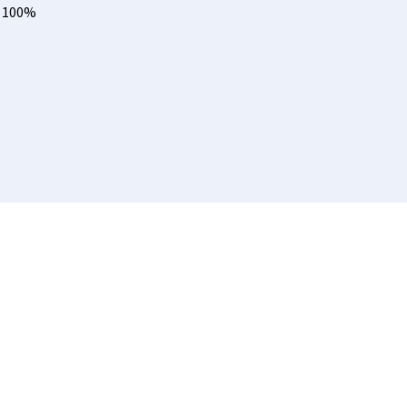
n 100%
INER SCHÖNEN, MODE
ir bieten eine breite Palette von Website-Desig