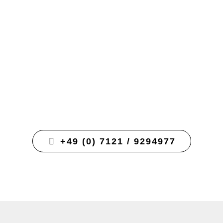
Dienstleistungen. Sie sind am richtigen Ort! Wir
iefern topaktuelle Websites, die schön anzuseh
und gleich gut funktionieren. Wir sorgen für ein
solide Nutzererfahrung, die wesentlich höhere
uschauerinteraktion und höhere Conversion-Rat
ermöglicht.
+49 (0) 7121 / 9294977