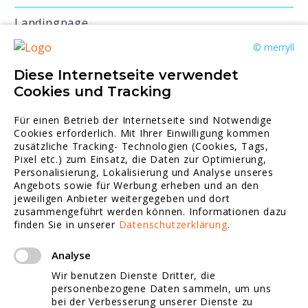
Landingpage
© merryll
Website Inhalte schreiben
Diese Internetseite verwendet
Professionelle Onlineshops
Cookies und Tracking
Online Marketing
Für einen Betrieb der Internetseite sind Notwendige
Cookies erforderlich. Mit Ihrer Einwilligung kommen
Suchmaschinen Marketing
zusätzliche Tracking- Technologien (Cookies, Tags,
Pixel etc.) zum Einsatz, die Daten zur Optimierung,
Personalisierung, Lokalisierung und Analyse unseres
Webdesign Referenzen
Angebots sowie für Werbung erheben und an den
jeweiligen Anbieter weitergegeben und dort
zusammengeführt werden können.
Informationen dazu
finden Sie in unserer
Datenschutzerklärung
.
Social Media Marketing
Analyse
Tracking / Statistik
Wir benutzen Dienste Dritter, die
personenbezogene Daten sammeln, um uns
Website Redesign
bei der Verbesserung unserer Dienste zu