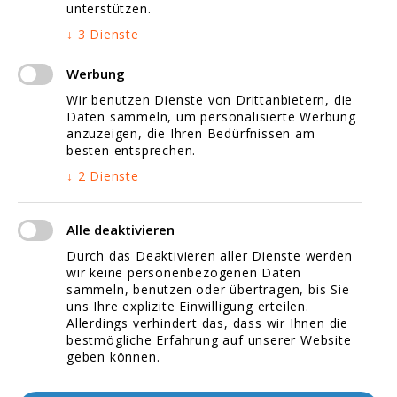
unterstützen.
Website Fotografie
↓
3
Dienste
Jobs
Werbung
Wir benutzen Dienste von Drittanbietern, die
Daten sammeln, um personalisierte Werbung
anzuzeigen, die Ihren Bedürfnissen am
Google Map Marketing
besten entsprechen.
↓
2
Dienste
Video Marketing
Suchmaschinenoptimierung
Alle deaktivieren
Durch das Deaktivieren aller Dienste werden
Datenschutzerklärung
wir keine personenbezogenen Daten
sammeln, benutzen oder übertragen, bis Sie
Impressum
uns Ihre explizite Einwilligung erteilen.
Allerdings verhindert das, dass wir Ihnen die
bestmögliche Erfahrung auf unserer Website
Kontaktieren Sie uns!
geben können.
Stellenangebote