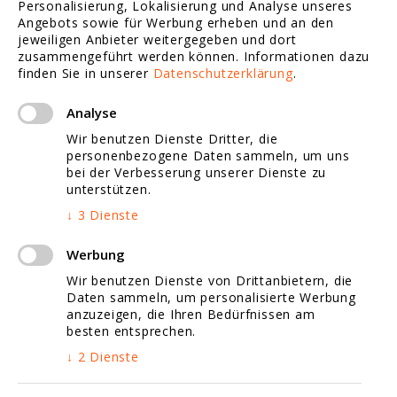
Personalisierung, Lokalisierung und Analyse unseres
Webdesign Referenzen
Angebots sowie für Werbung erheben und an den
jeweiligen Anbieter weitergegeben und dort
zusammengeführt werden können.
Informationen dazu
finden Sie in unserer
Datenschutzerklärung
.
Social Media Marketing
Analyse
Tracking / Statistik
Wir benutzen Dienste Dritter, die
personenbezogene Daten sammeln, um uns
Website Redesign
bei der Verbesserung unserer Dienste zu
unterstützen.
Website Fotografie
↓
3
Dienste
Jobs
Werbung
Wir benutzen Dienste von Drittanbietern, die
Daten sammeln, um personalisierte Werbung
anzuzeigen, die Ihren Bedürfnissen am
Google Map Marketing
besten entsprechen.
↓
2
Dienste
Video Marketing