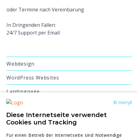
oder Termine nach Vereinbarung
In Dringenden Fällen:
24/7 Support per Email
Webdesign
WordPress Websites
Landingpage
© merryll
Website Inhalte schreiben
Diese Internetseite verwendet
Professionelle Onlineshops
Cookies und Tracking
Online Marketing
Für einen Betrieb der Internetseite sind Notwendige