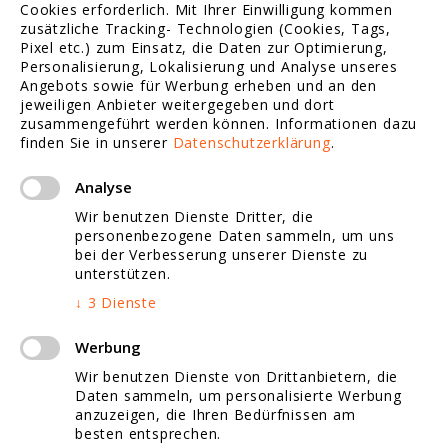
Cookies erforderlich. Mit Ihrer Einwilligung kommen
Suchmaschinen Marketing
zusätzliche Tracking- Technologien (Cookies, Tags,
Pixel etc.) zum Einsatz, die Daten zur Optimierung,
Personalisierung, Lokalisierung und Analyse unseres
Webdesign Referenzen
Angebots sowie für Werbung erheben und an den
jeweiligen Anbieter weitergegeben und dort
zusammengeführt werden können.
Informationen dazu
finden Sie in unserer
Datenschutzerklärung
.
Social Media Marketing
Analyse
Tracking / Statistik
Wir benutzen Dienste Dritter, die
personenbezogene Daten sammeln, um uns
Website Redesign
bei der Verbesserung unserer Dienste zu
unterstützen.
Website Fotografie
↓
3
Dienste
Jobs
Werbung
Wir benutzen Dienste von Drittanbietern, die
Daten sammeln, um personalisierte Werbung
anzuzeigen, die Ihren Bedürfnissen am
Google Map Marketing
besten entsprechen.