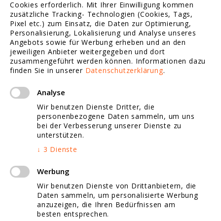
Cookies erforderlich. Mit Ihrer Einwilligung kommen
Suchmaschinen Marketing
zusätzliche Tracking- Technologien (Cookies, Tags,
Pixel etc.) zum Einsatz, die Daten zur Optimierung,
Personalisierung, Lokalisierung und Analyse unseres
Webdesign Referenzen
Angebots sowie für Werbung erheben und an den
jeweiligen Anbieter weitergegeben und dort
zusammengeführt werden können.
Informationen dazu
finden Sie in unserer
Datenschutzerklärung
.
Social Media Marketing
Analyse
Tracking / Statistik
Wir benutzen Dienste Dritter, die
personenbezogene Daten sammeln, um uns
Website Redesign
bei der Verbesserung unserer Dienste zu
unterstützen.
Website Fotografie
↓
3
Dienste
Jobs
Werbung
Wir benutzen Dienste von Drittanbietern, die
Daten sammeln, um personalisierte Werbung
anzuzeigen, die Ihren Bedürfnissen am
Google Map Marketing
besten entsprechen.