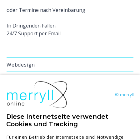
oder Termine nach Vereinbarung
In Dringenden Fällen:
24/7 Support per Email
Webdesign
WordPress Websites
Landingpage
© merryll
Website Inhalte schreiben
Diese Internetseite verwendet
Professionelle Onlineshops
Cookies und Tracking
Online Marketing
Für einen Betrieb der Internetseite sind Notwendige