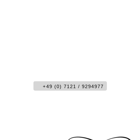
SIE MÖCHTEN MEHR INFORMATIONEN ?
RUFEN SIE UNS AN UND SPRECHEN SIE MIT
UNS.
+49 (0) 7121 / 9294977