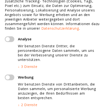
Suchmaschinen Marketing
zusätzliche Tracking- Technologien (Cookies, Tags,
Pixel etc.) zum Einsatz, die Daten zur Optimierung,
Personalisierung, Lokalisierung und Analyse unseres
Webdesign Referenzen
Angebots sowie für Werbung erheben und an den
jeweiligen Anbieter weitergegeben und dort
zusammengeführt werden können.
Informationen dazu
finden Sie in unserer
Datenschutzerklärung
.
Social Media Marketing
Analyse
Tracking / Statistik
Wir benutzen Dienste Dritter, die
personenbezogene Daten sammeln, um uns
Website Redesign
bei der Verbesserung unserer Dienste zu
unterstützen.
Website Fotografie
↓
3
Dienste
Jobs
Werbung
Wir benutzen Dienste von Drittanbietern, die
Daten sammeln, um personalisierte Werbung
anzuzeigen, die Ihren Bedürfnissen am
Google Map Marketing
besten entsprechen.
↓
2
Dienste