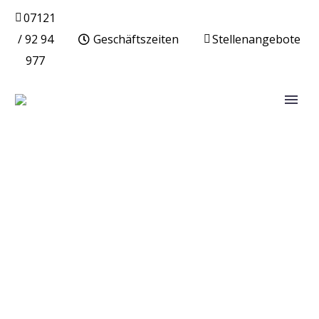
07121
/ 92 94
Geschäftszeiten
Stellenangebote
977
WEBDESIGN WÜRZBURG