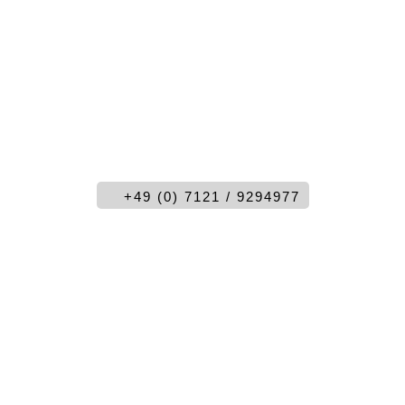
richtigen Ort! Wir liefern topaktuelle
Websites, die schön anzusehen und gleich
gut funktionieren. Wir sorgen für eine
solide Nutzererfahrung, die wesentlich
höhere Zuschauerinteraktion und höhere
Conversion-Raten ermöglicht.
+49 (0) 7121 / 9294977